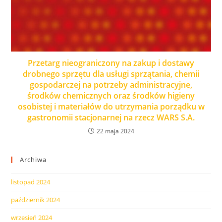
Przetarg nieograniczony na zakup i dostawy
drobnego sprzętu dla usługi sprzątania, chemii
gospodarczej na potrzeby administracyjne,
środków chemicznych oraz środków higieny
osobistej i materiałów do utrzymania porządku w
gastronomii stacjonarnej na rzecz WARS S.A.
22 maja 2024
Archiwa
listopad 2024
październik 2024
wrzesień 2024