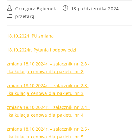
Post
Post
Grzegorz Bębenek
18 października 2024
author:
published:
Post
przetargi
category:
18.10.2024 IPU zmiana
18.10.2024r. Pytania i odpowiedzi
zmiana 18.10.2024r. – zalacznik_nr_2.8 -
_kalkulacja_cenowa_dla_pakietu_nr_8
zmiana 18.10.2024r. – zalacznik_nr_2.3-
_kalkulacja_cenowa_dla_pakietu_nr_3
zmiana 18.10.2024r. – zalacznik_nr_2.4 -
_kalkulacja_cenowa_dla_pakietu_nr_4
zmiana 18.10.2024r. – zalacznik_nr_2.5 -
_kalkulacja_cenowa_dla_pakietu_nr_5